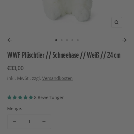
Zoom
Zur
Zur
Zur
Zur
Zur
Slide
Slide
Slide
Slide
Slide
WWF Plüschtier // Schneehase // Weiß // 24 cm
1
2
3
4
5
gehen
gehen
gehen
gehen
gehen
Angebotspreis
€33,00
inkl. MwSt., zzgl.
Versandkosten
8 Bewertungen
Menge:
Menge
Menge
verringern
erhöhen