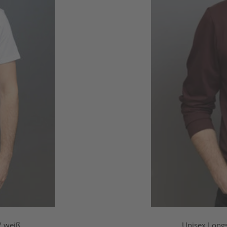
/ weiß
Unisex Long