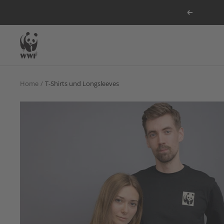
Direkt
Zurück
zum
Inhalt
WWF
DE
Shop
Home
T-Shirts und Longsleeves