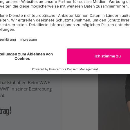
schäftsinhaber. Beim WWF
 WWF in seiner Bestrebung
n!
trag!