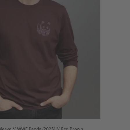
sleeve // WWF Panda (2025) // Red Brown