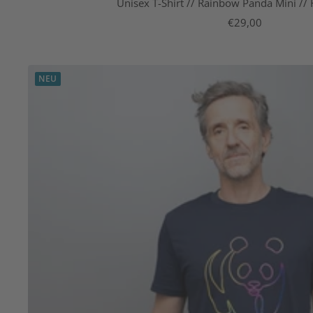
Unisex T-Shirt // Rainbow Panda Mini //
Angebotspreis
€29,00
NEU