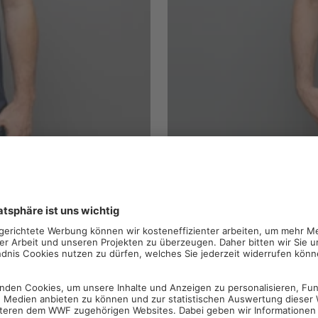
/ Navy
Unisex T-