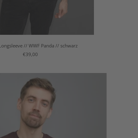
Longsleeve // WWF Panda // schwarz
Angebotspreis
€39,00