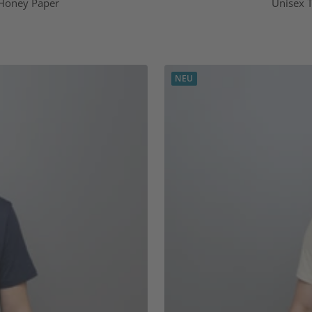
 Honey Paper
Unisex T
NEU