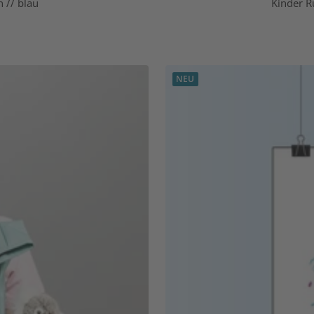
n // blau
Kinder Ru
NEU