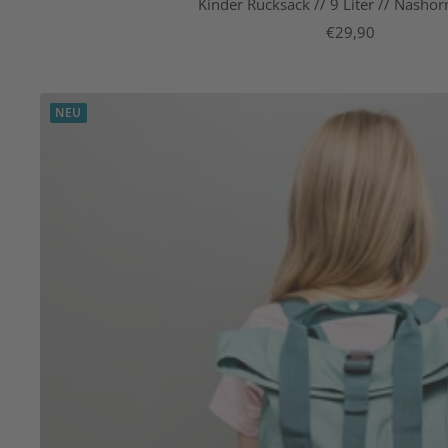
Kinder Rucksack // 9 Liter // Nashor
Angebotspreis
€29,90
NEU