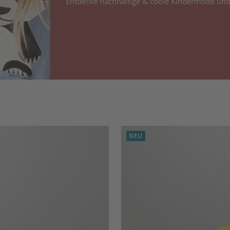
Entdecke nachhaltige & coole Kindermode und
NEU