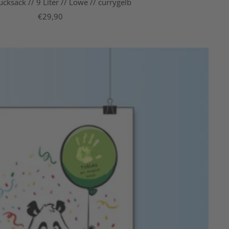
cksack // 9 Liter // Löwe // currygelb
Angebotspreis
€29,90