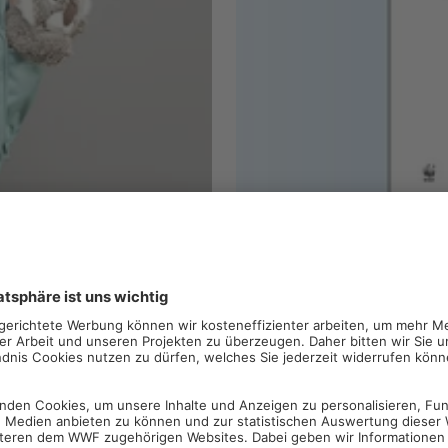
salbeigrün
NEU