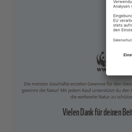
Die meisten Geschäfte erzielen Gewinne für den Ge
gewinnt die Natur! Mit jedem Kauf unterstützt du den
die weltweite Natur zu schütze
Vielen Dank für deinen Bei