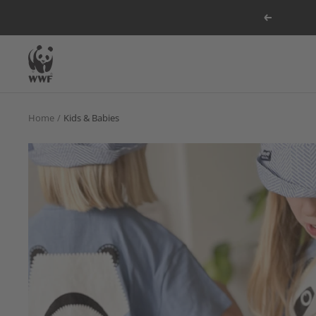
Direkt
Zurück
zum
Inhalt
WWF
DE
Shop
Home
Kids & Babies