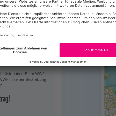
schäftsinhaber. Beim WWF
 WWF in seiner Bestrebung
n!
trag!