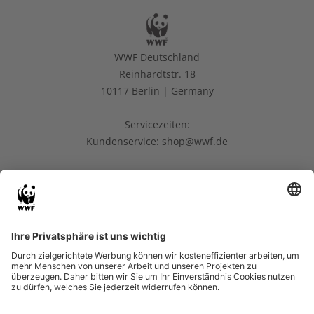
WWF Deutschland
Reinhardtstr. 18
10117 Berlin | Germany
Servicezeiten:
Kundenservice:
shop@wwf.de
Melde dich für Neuigkeiten und Updates an!
Email-Adresse
Ich willige ein, dass meine
personenbezogenen Daten durch den WWF zu
Zwecken des (personalisierten) Versands des
Newsletters und des Newsletter-Trackings