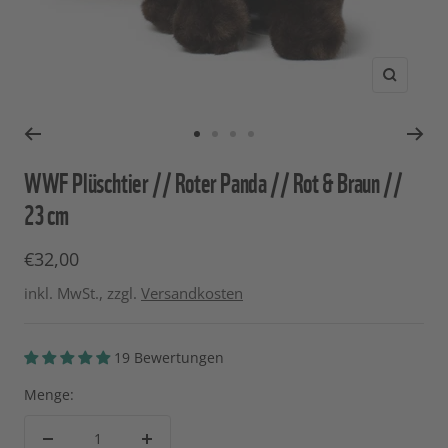
Zoom
Zur
Zur
Zur
Zur
Slide
Slide
Slide
Slide
WWF Plüschtier // Roter Panda // Rot & Braun //
1
2
3
4
23 cm
gehen
gehen
gehen
gehen
Angebotspreis
€32,00
inkl. MwSt., zzgl.
Versandkosten
19 Bewertungen
Menge: