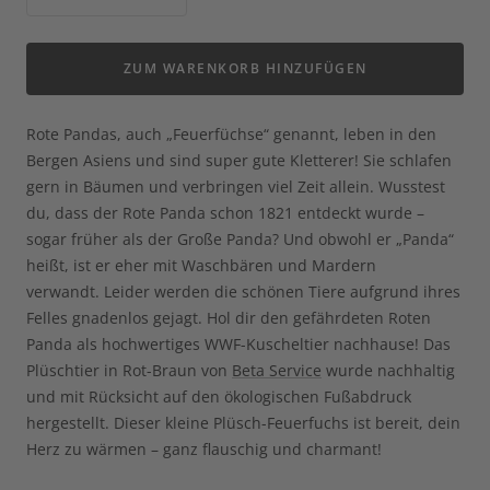
Menge
Menge
verringern
erhöhen
ZUM WARENKORB HINZUFÜGEN
Rote Pandas, auch „Feuerfüchse“ genannt, leben in den
Bergen Asiens und sind super gute Kletterer! Sie schlafen
gern in Bäumen und verbringen viel Zeit allein. Wusstest
du, dass der Rote Panda schon 1821 entdeckt wurde –
sogar früher als der Große Panda? Und obwohl er „Panda“
heißt, ist er eher mit Waschbären und Mardern
verwandt. Leider werden die schönen Tiere aufgrund ihres
Felles gnadenlos gejagt. Hol dir den gefährdeten Roten
Panda als hochwertiges WWF-Kuscheltier nachhause! Das
Plüschtier in Rot-Braun von
Beta Service
wurde nachhaltig
und mit Rücksicht auf den ökologischen Fußabdruck
hergestellt. Dieser kleine Plüsch-Feuerfuchs ist bereit, dein
Herz zu wärmen – ganz flauschig und charmant!