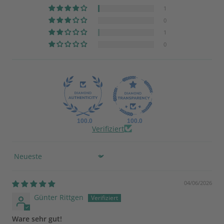
1
0
1
0
100.0
100.0
Verifiziert
Sort by
04/06/2026
Günter Rittgen
Ware sehr gut!