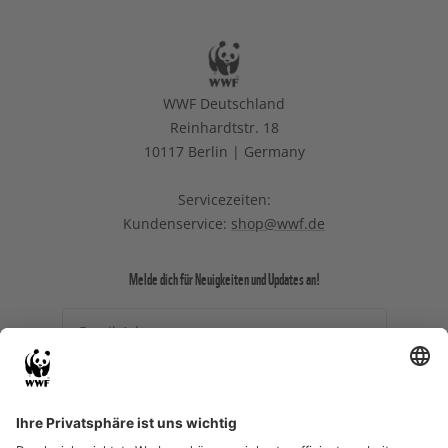
WWF Deutschland
Reinhardtstr. 18
10117 Berlin | Germany
Servicezeiten:
Kundenservice:
shop@wwf.de
Melde dich für Neuigkeiten und Updates an!
Email-Adresse
Ich willige ein, dass meine
personenbezogenen Daten durch den WWF zu
Zwecken des (personalisierten) Versands des