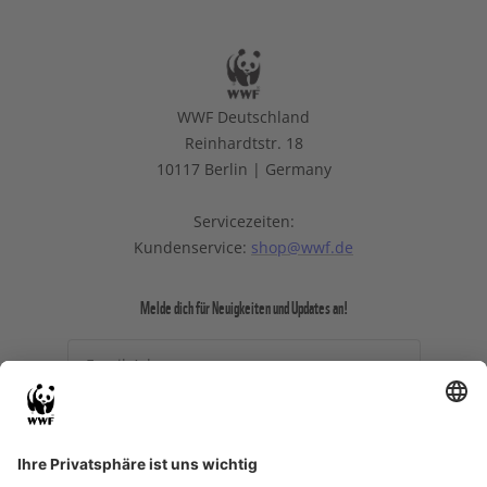
WWF Deutschland
Reinhardtstr. 18
10117 Berlin | Germany
Servicezeiten:
Kundenservice:
shop@wwf.de
Melde dich für Neuigkeiten und Updates an!
Email-Adresse
Ich willige ein, dass meine
personenbezogenen Daten durch den WWF zu
Zwecken des (personalisierten) Versands des