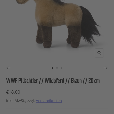
Zoom
Zur
Zur
Zur
Slide
Slide
Slide
WWF Plüschtier // Wildpferd // Braun // 20 cm
1
2
3
gehen
gehen
gehen
Angebotspreis
€18,00
inkl. MwSt., zzgl.
Versandkosten