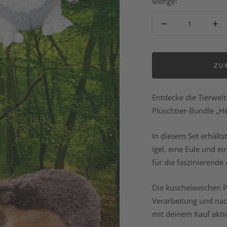
Menge:
Menge
Me
verringern
er
ZU
Entdecke die Tierwel
Plüschtier-Bundle „He
In diesem Set erhälts
Igel, eine Eule und e
für die faszinierende
Die kuschelweichen P
Verarbeitung und nach
mit deinem Kauf akti