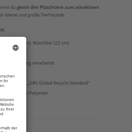
ommst du
gleich drei Plüschtiere zum attraktiven
für kleine und große Tierfreunde.
ck:
m), Igel
(
18
cm), Waschbär
(
23
cm)
taltung
und
hochwertig
verarbeitet
auer
Engel“ & „
GRS
Global
Recycle
Standard“
0 %
recyceltes
Polyester