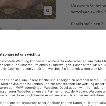
Mit diesem Set bek
Vorteilspreis
– ideal 
Zoom
Details
auf
einen
Bli
3er
Set:
Eule (
15
c
Naturgetreue
Ges
Besonders
weich
Mit
WWF-
Tag
Zertifiziert
mit „
Bl
Innenmaterial:
10
Zertifikat
Herstellung