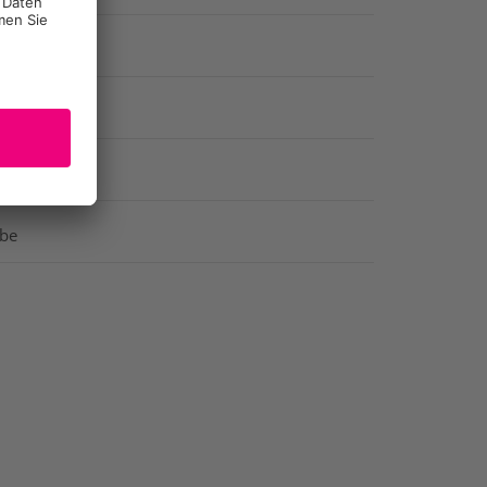
nsetzung
abe