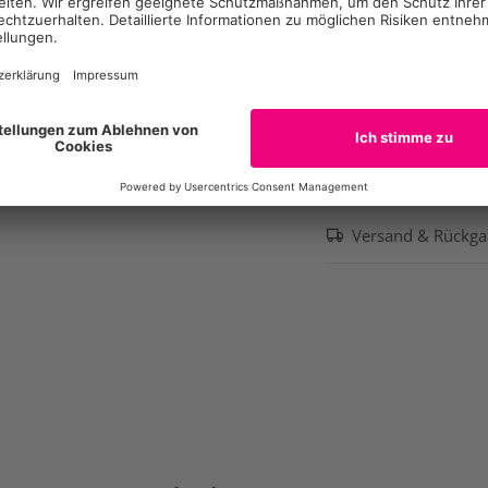
Materialzusamme
Größen-Guide
Größen-Info
Versand & Rückg