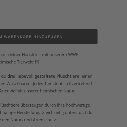
nge
höhen
M WARENKORB HINZUFÜGEN
t vor deiner Haustür – mit unserem WWF
imische Tierwelt“ 🦉
t du
drei liebevoll gestaltete Plüschtiere
: einen
inen Waschbären. Jedes Tier steht stellvertretend
 Artenvielfalt unserer heimischen Natur.
lüschtiere überzeugen durch ihre hochwertige
haltige Herstellung. Gleichzeitig unterstützt du
v den Natur- und Artenschutz.