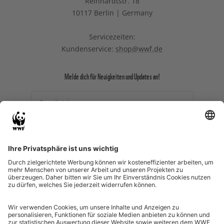
Reinhardtstr. 18
10117 Berlin | Germany
Servicezeiten:
Kundenservice:
shop@wwf.de
Melde dich für Neuigkeiten und Updates an!
Email-Adresse
Ich willige ein, dass meine
personenbezogenen Daten durch den WWF zu
Zwecken des (personalisierten) Versands des
Newsletters und des Newsletter-Trackings
verarbeitet werden.
SHOP-NEWSLETTER ABONNIEREN