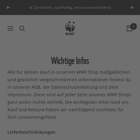
Direkt
🌿 Zertifiziert, nachhaltig, ressourcenschonend
Zurück
Weit
zum
Inhalt
WWF
0
Navigation
DE
Shop
Wichtige Infos
Alle für deinen Kauf in unserem WWF Shop maßgeblichen
und gesetzlich vorgeschriebenen Informationen findest du
in unseren AGB, der Datenschutzerklärung und dem
Impressum. Diese sind auf jeder Seite unseres WWF Shops
ganz unten rechts verlinkt. Die wichtigsten Infos rund um
Kauf und Retoure haben wir nachfolgend nochmals für
dich zusammengefasst.
Lieferbeschränkungen