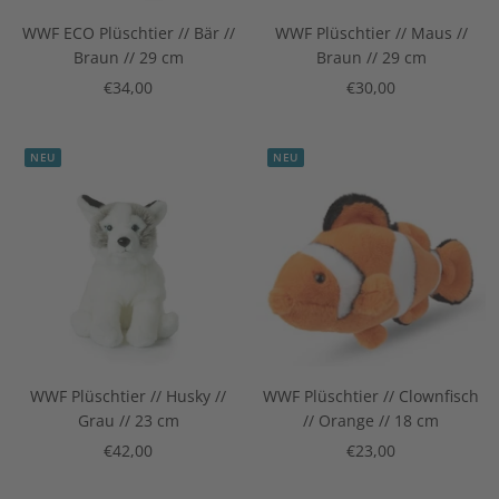
WWF ECO Plüschtier // Bär //
WWF Plüschtier // Maus //
Braun // 29 cm
Braun // 29 cm
Angebotspreis
Angebotspreis
€34,00
€30,00
NEU
NEU
WWF Plüschtier // Husky //
WWF Plüschtier // Clownfisch
Grau // 23 cm
// Orange // 18 cm
Angebotspreis
Angebotspreis
€42,00
€23,00