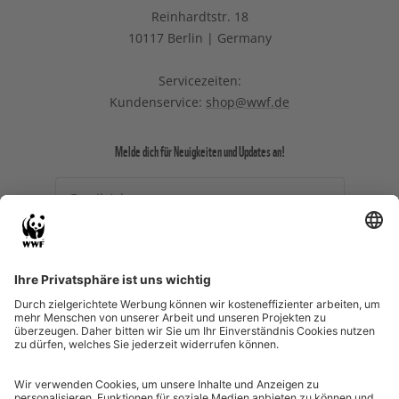
Reinhardtstr. 18
10117 Berlin | Germany
Servicezeiten:
Kundenservice:
shop@wwf.de
Melde dich für Neuigkeiten und Updates an!
Email-Adresse
Ich willige ein, dass meine
personenbezogenen Daten durch den WWF zu
Zwecken des (personalisierten) Versands des
Newsletters und des Newsletter-Trackings
verarbeitet werden.
SHOP-NEWSLETTER ABONNIEREN