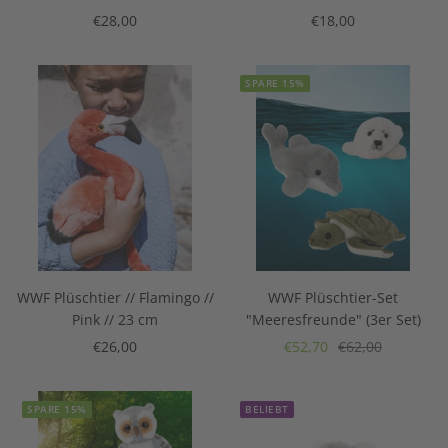
Angebotspreis
Angebotspreis
€28,00
€18,00
SPARE 15%
WWF Plüschtier // Flamingo //
WWF Plüschtier-Set
Pink // 23 cm
"Meeresfreunde" (3er Set)
Angebotspreis
Angebotspreis
Regulärer
€26,00
€52,70
€62,00
Preis
SPARE 15%
BELIEBT