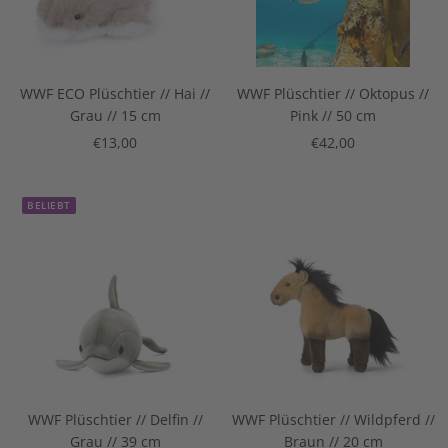
WWF ECO Plüschtier // Hai //
WWF Plüschtier // Oktopus //
Grau // 15 cm
Pink // 50 cm
Angebotspreis
Angebotspreis
€13,00
€42,00
BELIEBT
WWF Plüschtier // Delfin //
WWF Plüschtier // Wildpferd //
Grau // 39 cm
Braun // 20 cm