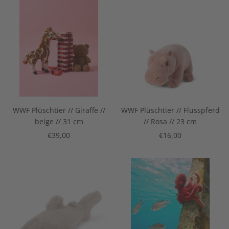
WWF Plüschtier // Giraffe //
WWF Plüschtier // Flusspferd
beige // 31 cm
// Rosa // 23 cm
Angebotspreis
Angebotspreis
€39,00
€16,00