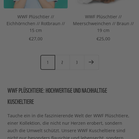
WWF Plüschtier //
WWF Plüschtier //
Eichhörnchen // Rotbraun //
Meerschweinchen // Braun //
15 cm
19 cm
Angebotspreis
Angebotspreis
€27,00
€25,00
1
2
3
WWF PLÜSCHTIERE: HOCHWERTIGE UND NACHHALTIGE
KUSCHELTIERE
Tauche ein in die faszinierende Welt der WWF Plüschtiere,
einer Kollektion, die nicht nur Herzen erobert, sondern
auch die Umwelt schützt. Unsere WWF Kuscheltiere sind
nicht nur besonders flauschig und lebensecht, sondern