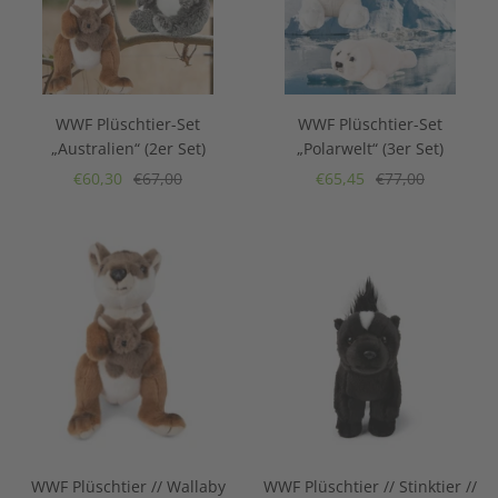
WWF Plüschtier-Set
WWF Plüschtier-Set
„Australien“ (2er Set)
„Polarwelt“ (3er Set)
Angebotspreis
Regulärer
Angebotspreis
Regulärer
€60,30
€67,00
€65,45
€77,00
Preis
Preis
WWF Plüschtier // Wallaby
WWF Plüschtier // Stinktier //