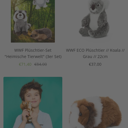
WWF Plüschtier-Set
WWF ECO Plüschtier // Koala //
"Heimische Tierwelt" (3er Set)
Grau // 22cm
Angebotspreis
Regulärer
Angebotspreis
€71,40
€84,00
€37,00
Preis