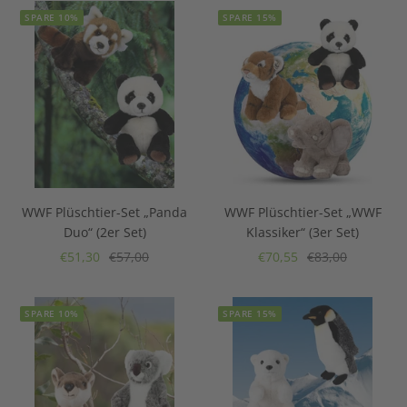
SPARE 10%
SPARE 15%
WWF Plüschtier-Set „Panda
WWF Plüschtier-Set „WWF
Duo“ (2er Set)
Klassiker“ (3er Set)
Angebotspreis
Regulärer
Angebotspreis
Regulärer
€51,30
€57,00
€70,55
€83,00
Preis
Preis
SPARE 10%
SPARE 15%