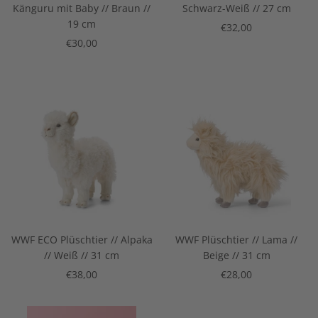
Känguru mit Baby // Braun //
Schwarz-Weiß // 27 cm
19 cm
Angebotspreis
€32,00
Angebotspreis
€30,00
WWF ECO Plüschtier // Alpaka
WWF Plüschtier // Lama //
// Weiß // 31 cm
Beige // 31 cm
Angebotspreis
Angebotspreis
€38,00
€28,00